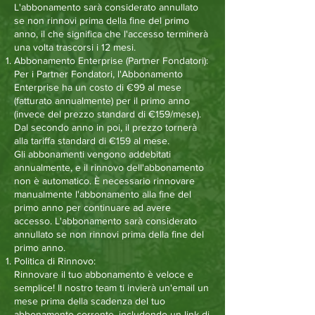
L'abbonamento sarà considerato annullato
se non rinnovi prima della fine del primo
anno, il che significa che l'accesso terminerà
una volta trascorsi i 12 mesi.
Abbonamento Enterprise (Partner Fondatori):
Per i Partner Fondatori, l'Abbonamento
Enterprise ha un costo di €99 al mese
(fatturato annualmente) per il primo anno
(invece del prezzo standard di €159/mese).
Dal secondo anno in poi, il prezzo tornerà
alla tariffa standard di €159 al mese.
Gli abbonamenti vengono addebitati
annualmente, e il rinnovo dell'abbonamento
non è automatico. È necessario rinnovare
manualmente l'abbonamento alla fine del
primo anno per continuare ad avere
accesso. L'abbonamento sarà considerato
annullato se non rinnovi prima della fine del
primo anno.
Politica di Rinnovo:
Rinnovare il tuo abbonamento è veloce e
semplice! Il nostro team ti invierà un'email un
mese prima della scadenza del tuo
abbonamento corrente, includendo un link di