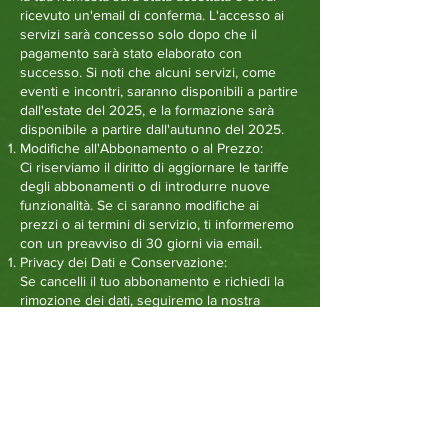
ricevuto un'email di conferma. L'accesso ai
servizi sarà concesso solo dopo che il
pagamento sarà stato elaborato con
successo. Si noti che alcuni servizi, come
eventi e incontri, saranno disponibili a partire
dall'estate del 2025, e la formazione sarà
disponibile a partire dall'autunno del 2025.
Modifiche all'Abbonamento o al Prezzo:
Ci riserviamo il diritto di aggiornare le tariffe
degli abbonamenti o di introdurre nuove
funzionalità. Se ci saranno modifiche ai
prezzi o ai termini di servizio, ti informeremo
con un preavviso di 30 giorni via email.
Privacy dei Dati e Conservazione:
Se cancelli il tuo abbonamento e richiedi la
rimozione dei dati, seguiremo la nostra
Politica sulla Privacy dei Dati per garantire
che le tue informazioni personali vengano
correttamente eliminate dalla nostra
piattaforma secondo le leggi applicabili. Per
ulteriori dettagli su come vengono trattati i
tuoi dati, consulta la nostra politica sulla
privacy completa.