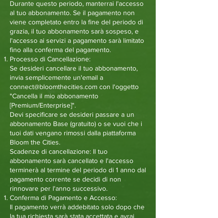
Durante questo periodo, manterrai l'accesso
al tuo abbonamento. Se il pagamento non
viene completato entro la fine del periodo di
grazia, il tuo abbonamento sarà sospeso, e
l'accesso ai servizi a pagamento sarà limitato
fino alla conferma del pagamento.
Processo di Cancellazione:
Se desideri cancellare il tuo abbonamento,
invia semplicemente un'email a
connect@bloomthecities.com
con l'oggetto
"Cancella il mio abbonamento
[Premium/Enterprise]".
Devi specificare se desideri passare a un
abbonamento Base (gratuito) o se vuoi che i
tuoi dati vengano rimossi dalla piattaforma
Bloom the Cities.
Scadenze di cancellazione: Il tuo
abbonamento sarà cancellato e l'accesso
terminerà al termine del periodo di 1 anno dal
pagamento corrente se decidi di non
rinnovare per l'anno successivo.
Conferma di Pagamento e Accesso:
Il pagamento verrà addebitato solo dopo che
la tua richiesta sarà stata accettata e avrai