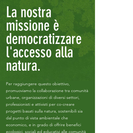
La nostra
missione è
democratizzare
l'accesso alla
natura.
Per raggiungere questo obiettivo,
promuoviamo la collaborazione tra comunità
urbane, organizzazioni di diversi settori,
professionisti e attivisti per co-creare
progetti basati sulla natura, sostenibili sia
dal punto di vista ambientale che
economico, e in grado di offrire benefici
ecologici, sociali ed educativi alle comunità