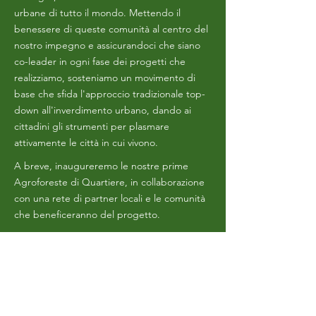
urbane di tutto il mondo. Mettendo il
benessere di queste comunità al centro del
nostro impegno e assicurandoci che siano
co-leader in ogni fase dei progetti che
realizziamo, sosteniamo un movimento di
base che sfida l'approccio tradizionale top-
down all'inverdimento urbano, dando ai
cittadini gli strumenti per plasmare
attivamente le città in cui vivono.
A breve, inaugureremo le nostre prime
Agroforeste di Quartiere, in collaborazione
con una rete di partner locali e le comunità
che beneficeranno del progetto.